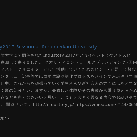
y2017 Session at Ritsumeikan University
館大学にて開催されたIndustory 2017というイベントでゲストスピー
参加して参りました。 クオリティコントロールとブランディング -国
ィスト、クリエイターとして活動していくためのヒント- と題して普段
インタビュー記事等では成功体験や制作プロセスをメインでお話させて
多い中、これからを頑張っていく学生さんや新社会人の方々にはあえて
なく影の部分といいますか、失敗した体験やその失敗から乗り越えるた
た点などを多く含みたいと思い、いつもと大きく異なる内容でお話させ
連リンク： http://industory.jp/ https://vimeo.com/21448065
/2017