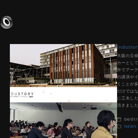
Industor
大阪の立命
カーとして
外でアーテ
の講演や
くことが
だけでは
に工夫し
頂きました。 関
04/01
NEWS