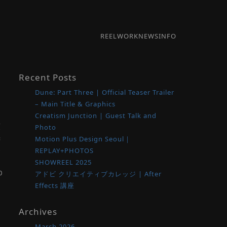
REEL
WORK
NEWS
INFO
Recent Posts
Dune: Part Three | Official Teaser Trailer
内
– Main Title & Graphics
Creatism Junction | Guest Talk and
頂
Photo
光
Motion Plus Design Seoul｜
め
REPLAY+PHOTOS
て
SHOWREEL 2025
0
アドビ クリエイティブカレッジ | After
Effects 講座
Archives
March 2026